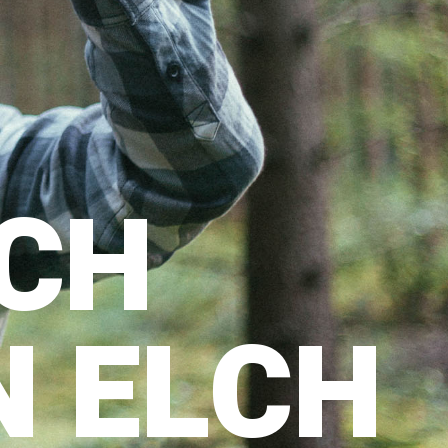
ICH
N ELCH