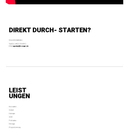
DIREKT DURCH- STARTEN?
Unsere Kontaktdaten:
Telefon: +49 (0) 731 69911
E-Mail:
agentur@hoerger.de
LEIST
UNGEN
Konzeption
Content
Fotoregie
CI/CD
Packaging
Filmregie
Programmierung