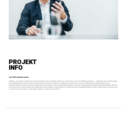
PROJEKT
INFO
next125 Preview Eurocucina
Knallbunt – das ist das neue Messe-Preview der Küchenmarke next125. Wir dachten uns: Gute Fotos brauchen ein auffallendes Medium – und die Stars der neuen Kampagne,
unsere Allgäuer Kühe, ebenso. Aus diesem Grund bekamen unsere Aufnahmen so viel Raum, wie sie brauchen, um ihre volle Wirkung zu entfalten. Neben diesen
fantastischen Bildern haben wir auch spannende Interviews mit interessanten Persönlichkeiten geführt. So sprachen wir beispielsweise mit Madeleine Jakits, Editor in Chief des
Feinschmeckers und interviewten Oliver Göttling, einen next125 Retailer aus Dubai. All das kombiniert mit großer Typographie, Duplex-Grafiken, Sonderfarben und viel Input rund
ums Thema Premium-Küche, machen dieses Medium zu einem echten Erlebnis …